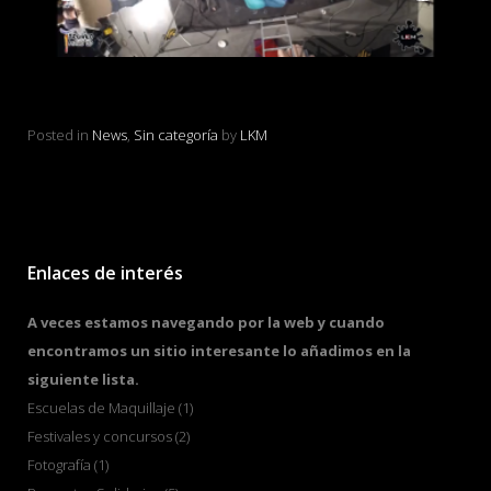
eno
MARIPOSA HUMANA con cuerpos pintados
Vi
en LKM
Pos
Posted in
News
,
Sin categoría
by
LKM
Enlaces de interés
A veces estamos navegando por la web y cuando
encontramos un sitio interesante lo añadimos en la
siguiente lista.
Escuelas de Maquillaje
(1)
Festivales y concursos
(2)
Fotografía
(1)