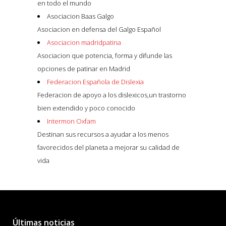
en todo el mundo
Asociacion Baas Galgo
Asociacion en defensa del Galgo Español
Asociacion madridpatina
Asociacion que potencia, forma y difunde las
opciones de patinar en Madrid
Federacion Española de Dislexia
Federacion de apoyo a los dislexicos,un trastorno
bien extendido y poco conocido
Intermon Oxfam
Destinan sus recursos a ayudar a los menos
favorecidos del planeta a mejorar su calidad de
vida
Últimas noticias