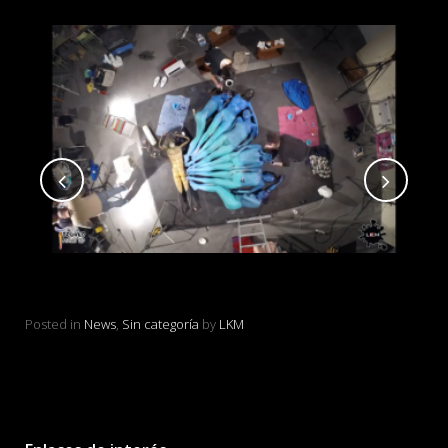
eno
MARIPOSA HUMANA con cuerpos pintados
Vi
en LKM
Pos
Posted in
News
,
Sin categoría
by
LKM