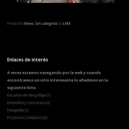
eno
MARIPOSA HUMANA con cuerpos pintados
Vi
en LKM
Pos
Posted in
News
,
Sin categoría
by
LKM
Enlaces de interés
A veces estamos navegando por la web y cuando
encontramos un sitio interesante lo añadimos en la
siguiente lista.
Escuelas de Maquillaje
(1)
Festivales y concursos
(2)
Fotografía
(1)
Proyectos Solidarios
(5)