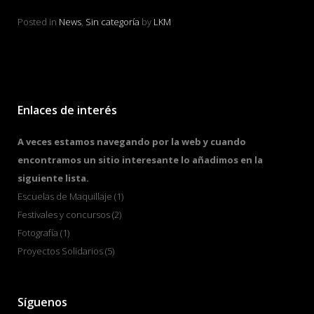
en LKM
Pos
Posted in
News
,
Sin categoría
by
LKM
Enlaces de interés
A veces estamos navegando por la web y cuando
encontramos un sitio interesante lo añadimos en la
siguiente lista.
Escuelas de Maquillaje
(1)
Festivales y concursos
(2)
Fotografía
(1)
Proyectos Solidarios
(5)
Síguenos